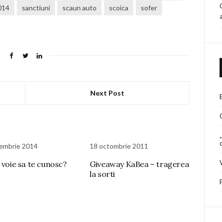
014
sanctiuni
scaun auto
scoica
sofer
Next Post
embrie 2014
18 octombrie 2011
 voie sa te cunosc?
Giveaway KaBea – tragerea
la sorti