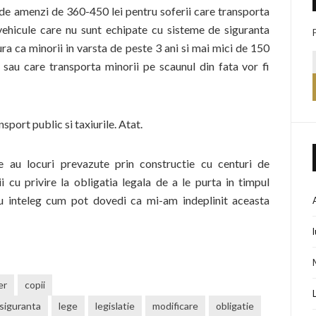
de amenzi de 360-450 lei pentru soferii care transporta
ovehicule care nu sunt echipate cu sisteme de siguranta
gura ca minorii in varsta de peste 3 ani si mai mici de 150
 sau care transporta minorii pe scaunul din fata vor fi
sport public si taxiurile. Atat.
ce au locuri prevazute prin constructie cu centuri de
 cu privire la obligatia legala de a le purta in timpul
nu inteleg cum pot dovedi ca mi-am indeplinit aceasta
er
copii
 siguranta
lege
legislatie
modificare
obligatie