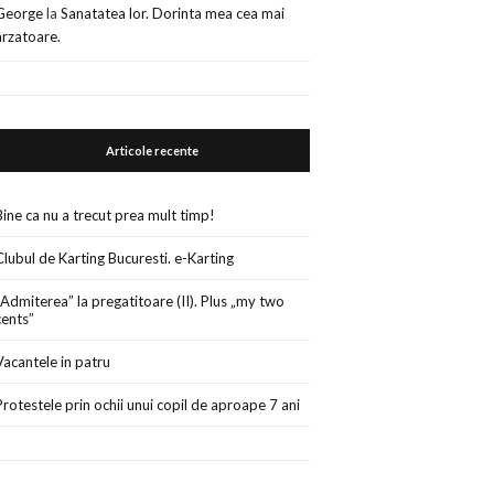
George
la
Sanatatea lor. Dorinta mea cea mai
arzatoare.
Articole recente
Bine ca nu a trecut prea mult timp!
Clubul de Karting Bucuresti. e-Karting
„Admiterea” la pregatitoare (II). Plus „my two
cents”
Vacantele in patru
Protestele prin ochii unui copil de aproape 7 ani