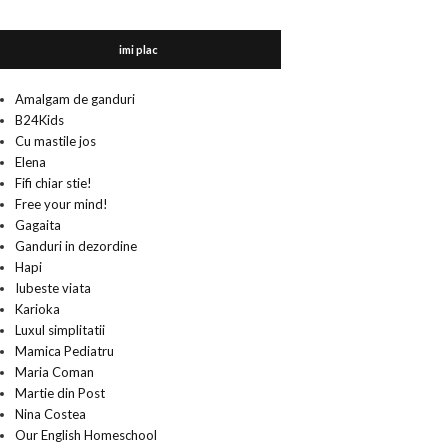
imi plac
Amalgam de ganduri
B24Kids
Cu mastile jos
Elena
Fifi chiar stie!
Free your mind!
Gagaita
Ganduri in dezordine
Hapi
Iubeste viata
Karioka
Luxul simplitatii
Mamica Pediatru
Maria Coman
Martie din Post
Nina Costea
Our English Homeschool