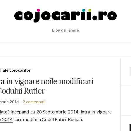
Blog de Familie
d'ale cojocarilor
f
a in vigoare noile modificari
Codului Rutier
mbrie 2014
2 comentarii
date”. Incepand cu 28 Septembrie 2014, intra in vigoare
n 2014
care modifica Codul Rutier Roman.