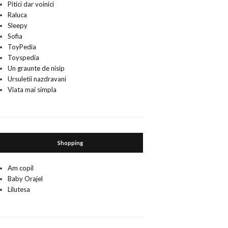
Pitici dar voinici
Raluca
Sleepy
Sofia
ToyPedia
Toyspedia
Un graunte de nisip
Ursuletii nazdravani
Viata mai simpla
Shopping
Am copil
Baby Orajel
Lilutesa