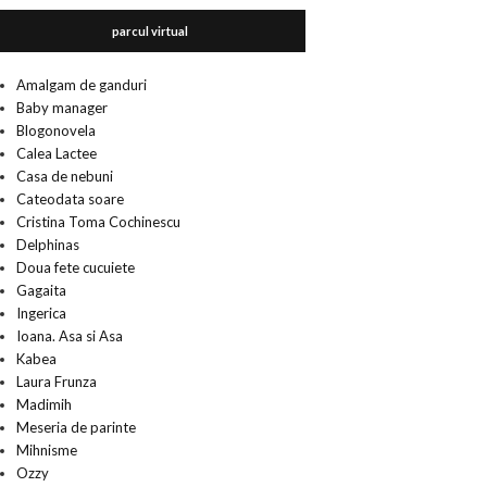
parcul virtual
Amalgam de ganduri
Baby manager
Blogonovela
Calea Lactee
Casa de nebuni
Cateodata soare
Cristina Toma Cochinescu
Delphinas
Doua fete cucuiete
Gagaita
Ingerica
Ioana. Asa si Asa
Kabea
Laura Frunza
Madimih
Meseria de parinte
Mihnisme
Ozzy