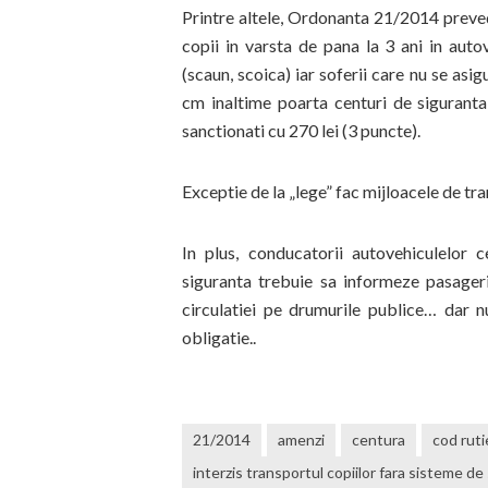
Printre altele, Ordonanta 21/2014 preve
copii in varsta de pana la 3 ani in aut
(scaun, scoica) iar soferii care nu se asi
cm inaltime poarta centuri de siguranta
sanctionati cu 270 lei (3 puncte).
Exceptie de la „lege” fac mijloacele de tran
In plus, conducatorii autovehiculelor 
siguranta trebuie sa informeze pasagerii
circulatiei pe drumurile publice… dar 
obligatie..
21/2014
amenzi
centura
cod ruti
interzis transportul copiilor fara sisteme de