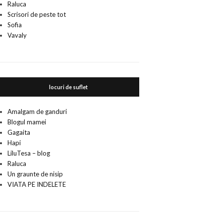
Raluca
Scrisori de peste tot
Sofia
Vavaly
locuri de suflet
Amalgam de ganduri
Blogul mamei
Gagaita
Hapi
LiluTesa – blog
Raluca
Un graunte de nisip
VIATA PE INDELETE