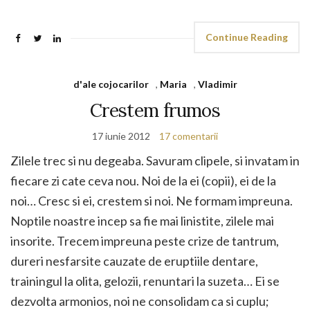
Continue Reading
d'ale cojocarilor
,
Maria
,
Vladimir
Crestem frumos
17 iunie 2012
17 comentarii
Zilele trec si nu degeaba. Savuram clipele, si invatam in
fiecare zi cate ceva nou. Noi de la ei (copii), ei de la
noi… Cresc si ei, crestem si noi. Ne formam impreuna.
Noptile noastre incep sa fie mai linistite, zilele mai
insorite. Trecem impreuna peste crize de tantrum,
dureri nesfarsite cauzate de eruptiile dentare,
trainingul la olita, gelozii, renuntari la suzeta… Ei se
dezvolta armonios, noi ne consolidam ca si cuplu;