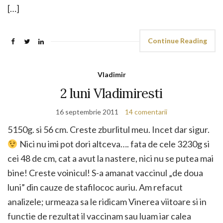
[…]
Continue Reading
Vladimir
2 luni Vladimiresti
16 septembrie 2011
14 comentarii
5150g. si 56 cm. Creste zburlitul meu. Incet dar sigur.
Nici nu imi pot dori altceva…. fata de cele 3230g si
cei 48 de cm, cat a avut la nastere, nici nu se putea mai
bine! Creste voinicul! S-a amanat vaccinul „de doua
luni” din cauze de stafilococ auriu. Am refacut
analizele; urmeaza sa le ridicam Vinerea viitoare si in
functie de rezultat il vaccinam sau luam iar calea