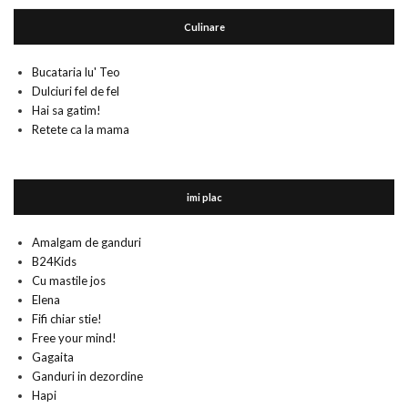
Culinare
Bucataria lu' Teo
Dulciuri fel de fel
Hai sa gatim!
Retete ca la mama
imi plac
Amalgam de ganduri
B24Kids
Cu mastile jos
Elena
Fifi chiar stie!
Free your mind!
Gagaita
Ganduri in dezordine
Hapi