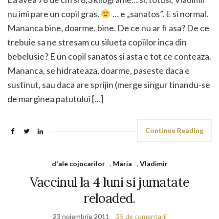
nu imi pare un copil gras.
… e „sanatos”. E si normal.
Mananca bine, doarme, bine. De ce nu ar fi asa? De ce
trebuie sa ne stresam cu silueta copiilor inca din
bebelusie? E un copil sanatos si asta e tot ce conteaza.
Mananca, se hidrateaza, doarme, paseste daca e
sustinut, sau daca are sprijin (merge singur tinandu-se
de marginea patutului […]
Continue Reading
d'ale cojocarilor
,
Maria
,
Vladimir
Vaccinul la 4 luni si jumatate
reloaded.
23 noiembrie 2011
25 de comentarii