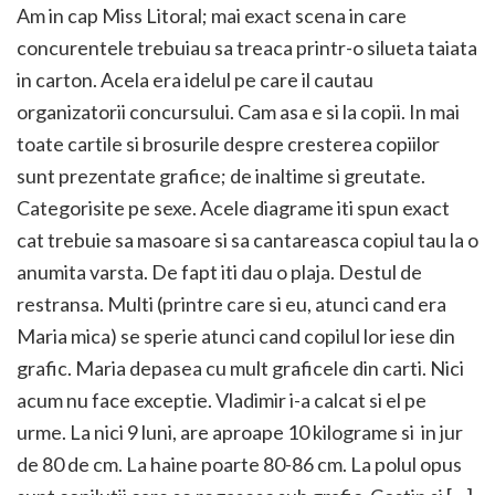
Am in cap Miss Litoral; mai exact scena in care
concurentele trebuiau sa treaca printr-o silueta taiata
in carton. Acela era idelul pe care il cautau
organizatorii concursului. Cam asa e si la copii. In mai
toate cartile si brosurile despre cresterea copiilor
sunt prezentate grafice; de inaltime si greutate.
Categorisite pe sexe. Acele diagrame iti spun exact
cat trebuie sa masoare si sa cantareasca copiul tau la o
anumita varsta. De fapt iti dau o plaja. Destul de
restransa. Multi (printre care si eu, atunci cand era
Maria mica) se sperie atunci cand copilul lor iese din
grafic. Maria depasea cu mult graficele din carti. Nici
acum nu face exceptie. Vladimir i-a calcat si el pe
urme. La nici 9 luni, are aproape 10 kilograme si in jur
de 80 de cm. La haine poarte 80-86 cm. La polul opus