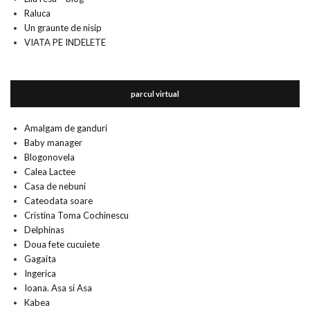
Raluca
Un graunte de nisip
VIATA PE INDELETE
parcul virtual
Amalgam de ganduri
Baby manager
Blogonovela
Calea Lactee
Casa de nebuni
Cateodata soare
Cristina Toma Cochinescu
Delphinas
Doua fete cucuiete
Gagaita
Ingerica
Ioana. Asa si Asa
Kabea