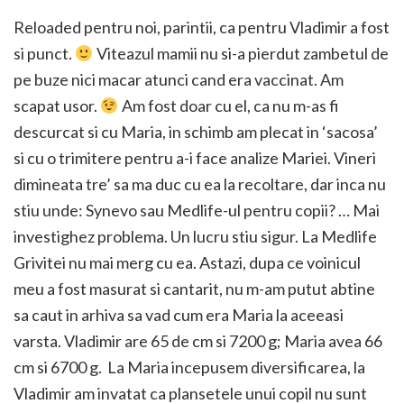
Reloaded pentru noi, parintii, ca pentru Vladimir a fost
si punct.
Viteazul mamii nu si-a pierdut zambetul de
pe buze nici macar atunci cand era vaccinat. Am
scapat usor.
Am fost doar cu el, ca nu m-as fi
descurcat si cu Maria, in schimb am plecat in ‘sacosa’
si cu o trimitere pentru a-i face analize Mariei. Vineri
dimineata tre’ sa ma duc cu ea la recoltare, dar inca nu
stiu unde: Synevo sau Medlife-ul pentru copii? … Mai
investighez problema. Un lucru stiu sigur. La Medlife
Grivitei nu mai merg cu ea. Astazi, dupa ce voinicul
meu a fost masurat si cantarit, nu m-am putut abtine
sa caut in arhiva sa vad cum era Maria la aceeasi
varsta. Vladimir are 65 de cm si 7200 g; Maria avea 66
cm si 6700 g. La Maria incepusem diversificarea, la
Vladimir am invatat ca plansetele unui copil nu sunt