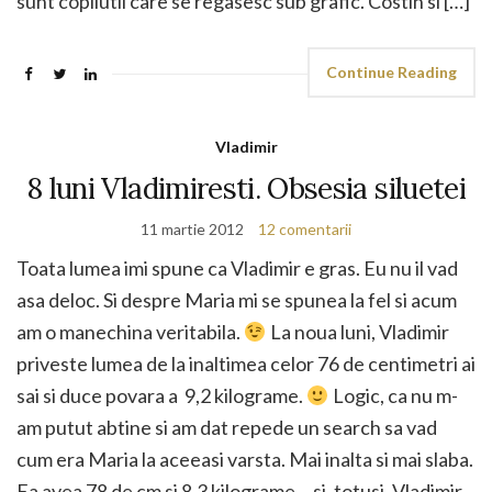
sunt copilutii care se regasesc sub grafic. Costin si […]
Continue Reading
Vladimir
8 luni Vladimiresti. Obsesia siluetei
11 martie 2012
12 comentarii
Toata lumea imi spune ca Vladimir e gras. Eu nu il vad
asa deloc. Si despre Maria mi se spunea la fel si acum
am o manechina veritabila.
La noua luni, Vladimir
priveste lumea de la inaltimea celor 76 de centimetri ai
sai si duce povara a 9,2 kilograme.
Logic, ca nu m-
am putut abtine si am dat repede un search sa vad
cum era Maria la aceeasi varsta. Mai inalta si mai slaba.
Ea avea 78 de cm si 8,3 kilograme… si, totusi, Vladimir