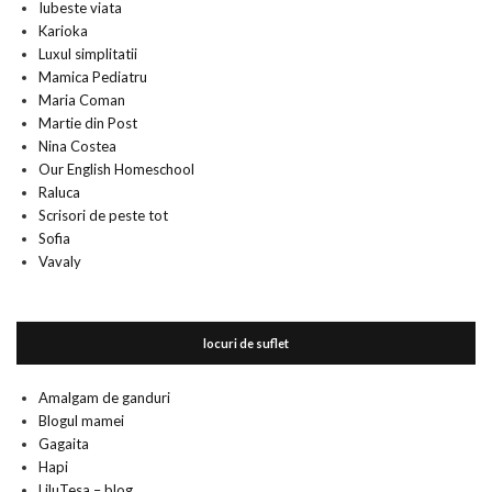
Iubeste viata
Karioka
Luxul simplitatii
Mamica Pediatru
Maria Coman
Martie din Post
Nina Costea
Our English Homeschool
Raluca
Scrisori de peste tot
Sofia
Vavaly
locuri de suflet
Amalgam de ganduri
Blogul mamei
Gagaita
Hapi
LiluTesa – blog