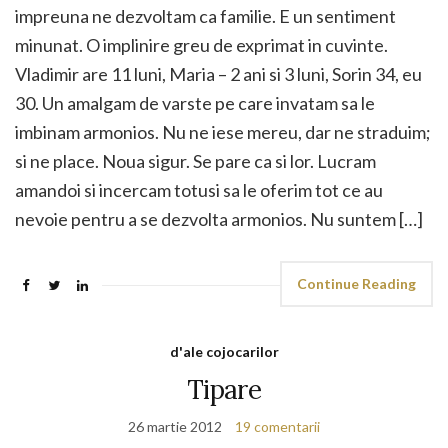
impreuna ne dezvoltam ca familie. E un sentiment
minunat. O implinire greu de exprimat in cuvinte.
Vladimir are 11 luni, Maria – 2 ani si 3 luni, Sorin 34, eu
30. Un amalgam de varste pe care invatam sa le
imbinam armonios. Nu ne iese mereu, dar ne straduim;
si ne place. Noua sigur. Se pare ca si lor. Lucram
amandoi si incercam totusi sa le oferim tot ce au
nevoie pentru a se dezvolta armonios. Nu suntem […]
Continue Reading
d'ale cojocarilor
Tipare
26 martie 2012
19 comentarii