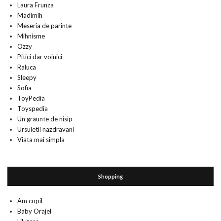
Laura Frunza
Madimih
Meseria de parinte
Mihnisme
Ozzy
Pitici dar voinici
Raluca
Sleepy
Sofia
ToyPedia
Toyspedia
Un graunte de nisip
Ursuletii nazdravani
Viata mai simpla
Shopping
Am copil
Baby Orajel