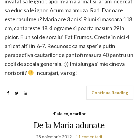
invatat sa le ignor, apoi m-am alarmat si iar am incercat
sa educ sa le ignor. Acum ma amuza. Rad. Dar oare
este rasul meu? Maria are 3 ani si 9 luni si masoara 118
cm, cantareste 18 kilograme si poarta masura 29 la
picior. E un soi de sora lu’ Fat Frumos. Creste in nici 4
ani cat altii in 6-7. Recunosc ca ma sperie putin
perspectiva cautarilor de pantofi masura 40 pentru un
copil de scoala generala. :)) Imi alunga si mie cineva
norisorii?
Incurajari, va rog!
Continue Reading
d'ale cojocarilor
De la Maria adunate
28 noiembrie 2012
11 comentarii