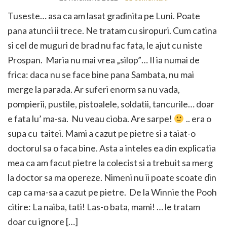
Tuseste… asa ca am lasat gradinita pe Luni. Poate
pana atunci ii trece. Ne tratam cu siropuri. Cum catina
si cel de muguri de brad nu fac fata, le ajut cu niste
Prospan. Maria nu mai vrea „silop”… Il ia numai de
frica: daca nu se face bine pana Sambata, nu mai
merge la parada. Ar suferi enorm sa nu vada,
pompierii, pustile, pistoalele, soldatii, tancurile… doar
e fata lu’ ma-sa. Nu veau cioba. Are sarpe!
.. era o
supa cu taitei. Mami a cazut pe pietre si a taiat-o
doctorul sa o faca bine. Asta a inteles ea din explicatia
mea ca am facut pietre la colecist si a trebuit sa merg
la doctor sa ma opereze. Nimeni nu ii poate scoate din
cap ca ma-sa a cazut pe pietre. De la Winnie the Pooh
citire: La naiba, tati! Las-o bata, mami! … le tratam
doar cu ignore […]