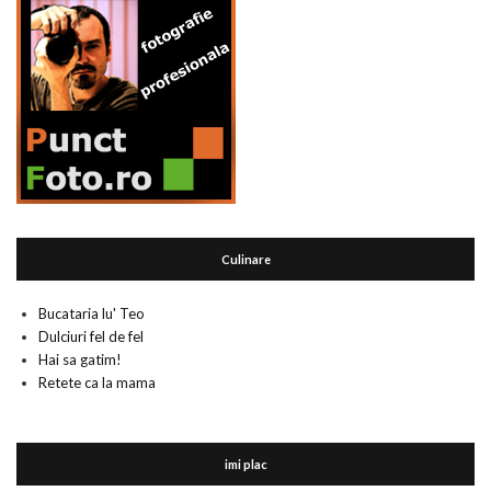
Culinare
Bucataria lu' Teo
Dulciuri fel de fel
Hai sa gatim!
Retete ca la mama
imi plac