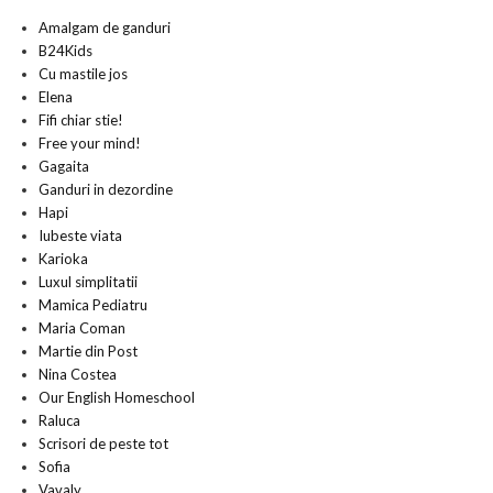
Amalgam de ganduri
B24Kids
Cu mastile jos
Elena
Fifi chiar stie!
Free your mind!
Gagaita
Ganduri in dezordine
Hapi
Iubeste viata
Karioka
Luxul simplitatii
Mamica Pediatru
Maria Coman
Martie din Post
Nina Costea
Our English Homeschool
Raluca
Scrisori de peste tot
Sofia
Vavaly