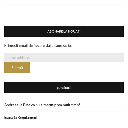
ABONARE LA NOUATI
Primesti email de fiecare data cand scriu.
gura lumii
Andreea
la
Bine ca nu a trecut prea mult timp!
luana
la
Regulament