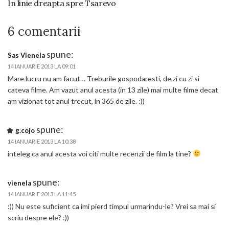
In linie dreapta spre Tsarevo
6 comentarii
spune:
Sas Vienela
14 IANUARIE 2013 LA 09:01
Mare lucru nu am facut… Treburile gospodaresti, de zi cu zi si
cateva filme. Am vazut anul acesta (in 13 zile) mai multe filme decat
am vizionat tot anul trecut, in 365 de zile. :))
spune:
g.cojo
14 IANUARIE 2013 LA 10:38
inteleg ca anul acesta voi citi multe recenzii de film la tine?
spune:
vienela
14 IANUARIE 2013 LA 11:45
:)) Nu este suficient ca imi pierd timpul urmarindu-le? Vrei sa mai si
scriu despre ele? :))