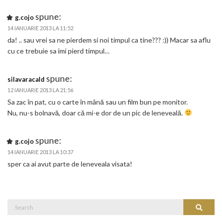
spune:
g.cojo
14 IANUARIE 2013 LA 11:52
da! .. sau vrei sa ne pierdem si noi timpul ca tine??? :)) Macar sa aflu
cu ce trebuie sa imi pierd timpul…
spune:
silavaracald
12 IANUARIE 2013 LA 21:56
Sa zac în pat, cu o carte în mână sau un film bun pe monitor.
Nu, nu-s bolnavă, doar că mi-e dor de un pic de leneveală.
spune:
g.cojo
14 IANUARIE 2013 LA 10:37
sper ca ai avut parte de leneveala visata!
Search
Search
for: