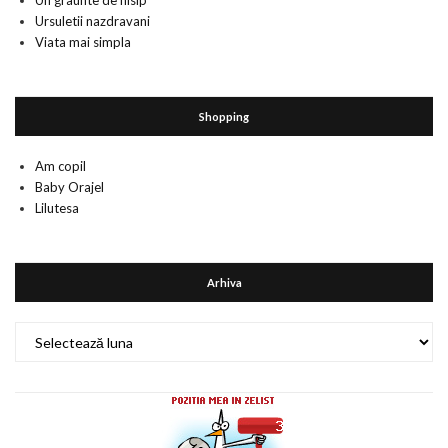
Un graunte de nisip
Ursuletii nazdravani
Viata mai simpla
Shopping
Am copil
Baby Orajel
Lilutesa
Arhiva
Arhiva