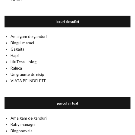
locuri de suflet
Amalgam de ganduri
Blogul mamei
Gagaita
Hapi
LiluTesa – blog
Raluca
Un graunte de nisip
VIATA PE INDELETE
parcul virtual
Amalgam de ganduri
Baby manager
Blogonovela