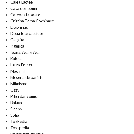
Calea Lactee
Casa de nebuni
Cateodata soare
Cristina Toma Cochinescu
Delphinas
Doua fete cucuiete
Gagaita
Ingerica
Ioana. Asa si Asa
Kabea
Laura Frunza
Madimih
Meseria de parinte
Mihnisme
Ozzy
Pitici dar voinici
Raluca
Sleepy
Sofia
ToyPedia
Toyspedia