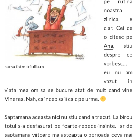
pe rutina
noastra
zilnica, e
clar. Cei ce
o citesc pe
Ana
, stiu
despre ce
vorbesc…
sursa foto: trilulilu.ro
eu nu am
vazut in
viata mea om sa se bucure atat de mult cand vine
Vinerea. Nah, ca incep sa ii calc pe urme.
Saptamana aceasta nici nu stiu cand a trecut. La birou
totul s-a desfasurat pe foarte-repede-inainte. Iar de
saptamana viitoare ma asteapta o perioada ceva mai